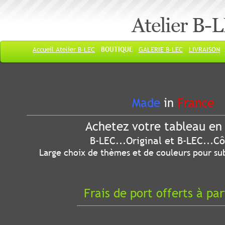
Atelier B-
Accueil Atelier B-LEC
BOUTIQUE
GALERIE B-LEC
LIVRAISON
Made
in
France
Achetez votre tableau en 
B-LEC...Original et B-LEC...Côté
Large choix de thèmes et de couleurs pour sub
Frais de port offerts à par