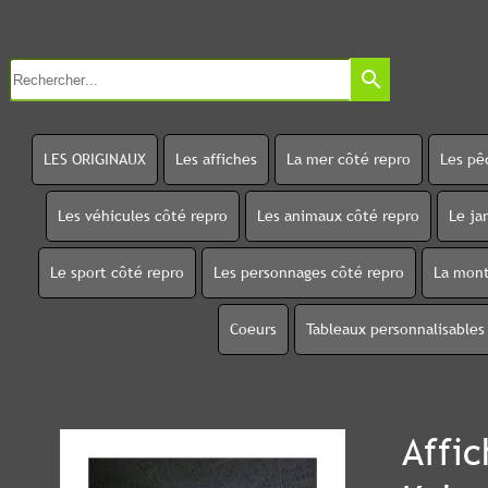
search
LES ORIGINAUX
Les affiches
La mer côté repro
Les pê
Les véhicules côté repro
Les animaux côté repro
Le ja
Le sport côté repro
Les personnages côté repro
La mont
Coeurs
Tableaux personnalisables
Affic