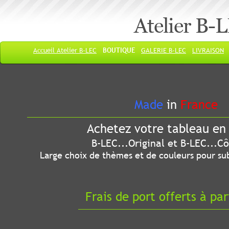
Atelier B-
Accueil Atelier B-LEC
BOUTIQUE
GALERIE B-LEC
LIVRAISON
Made
in
France
Achetez votre tableau en 
B-LEC...Original et B-LEC...Côté
Large choix de thèmes et de couleurs pour sub
Frais de port offerts à par