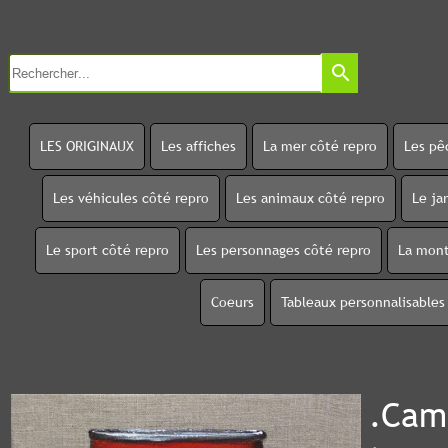
search
LES ORIGINAUX
Les affiches
La mer côté repro
Les pê
Les véhicules côté repro
Les animaux côté repro
Le ja
Le sport côté repro
Les personnages côté repro
La mont
Coeurs
Tableaux personnalisables
.Cam