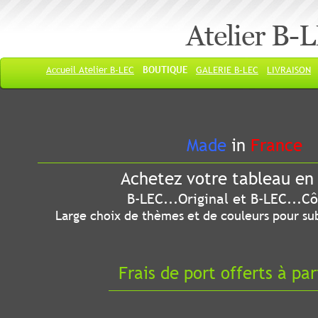
Atelier B-
Accueil Atelier B-LEC
BOUTIQUE
GALERIE B-LEC
LIVRAISON
Made
in
France
Achetez votre tableau en 
B-LEC...Original et B-LEC...Côté
Large choix de thèmes et de couleurs pour sub
Frais de port offerts à par