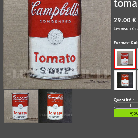
toma
29.00 €
Livraison e
Format- Col
Quantité :
-
Ajou