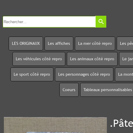
search
LES ORIGINAUX
Les affiches
La mer côté repro
Les pê
Les véhicules côté repro
Les animaux côté repro
Le ja
Le sport côté repro
Les personnages côté repro
La mont
Coeurs
Tableaux personnalisables
.Pâte