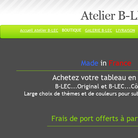
Atelier B-
Accueil Atelier B-LEC
BOUTIQUE
GALERIE B-LEC
LIVRAISON
Made
in
France
Achetez votre tableau en 
B-LEC...Original et B-LEC...Côté
Large choix de thèmes et de couleurs pour sub
Frais de port offerts à par