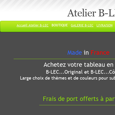
Atelier B-
Accueil Atelier B-LEC
BOUTIQUE
GALERIE B-LEC
LIVRAISON
Made
in
France
Achetez votre tableau en 
B-LEC...Original et B-LEC...Côté
Large choix de thèmes et de couleurs pour sub
Frais de port offerts à par