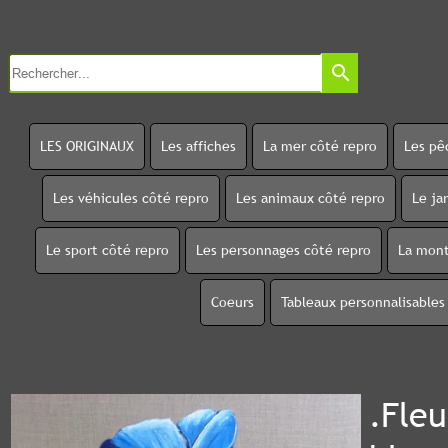
search
LES ORIGINAUX
Les affiches
La mer côté repro
Les pê
Les véhicules côté repro
Les animaux côté repro
Le ja
Le sport côté repro
Les personnages côté repro
La mont
Coeurs
Tableaux personnalisables
.Fle