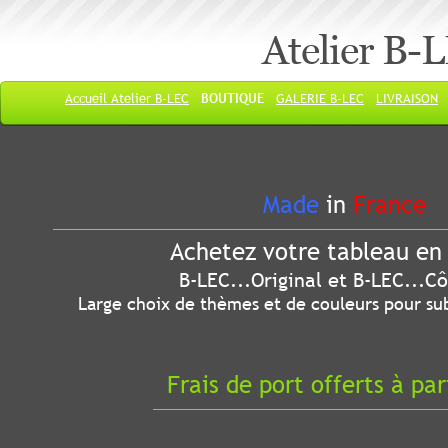
Atelier B-
Accueil Atelier B-LEC
BOUTIQUE
GALERIE B-LEC
LIVRAISON
Made
in
France
Achetez votre tableau en 
B-LEC...Original et B-LEC...Côté
Large choix de thèmes et de couleurs pour sub
Frais de port offerts à par