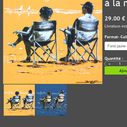
à la 
29.00 €
Livraison e
Format- Colo
Quantité :
-
Ajou