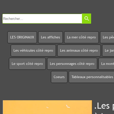
search
LES ORIGINAUX
Les affiches
La mer côté repro
Les pê
Les véhicules côté repro
Les animaux côté repro
Le ja
Le sport côté repro
Les personnages côté repro
La mont
Coeurs
Tableaux personnalisables
.Les 