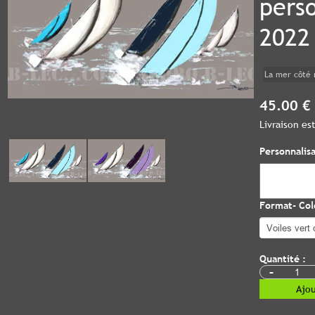
pers
2022
La mer côté 
45.00 €
Livraison e
Personnalisa
Format- Colo
Quantité :
-
Ajou