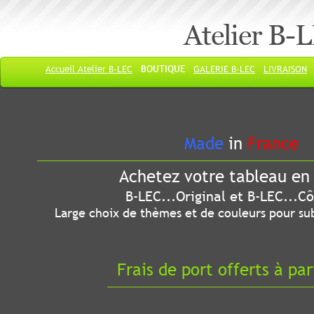
Atelier B-
Accueil Atelier B-LEC
BOUTIQUE
GALERIE B-LEC
LIVRAISON
Made
in
France
Achetez votre tableau en 
B-LEC...Original et B-LEC...Côté
Large choix de thèmes et de couleurs pour sub
Frais de port offerts à par