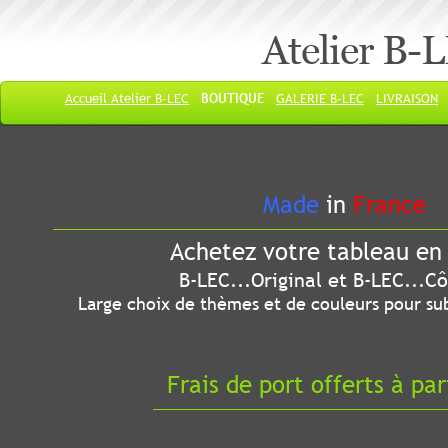
Atelier B-
Accueil Atelier B-LEC
BOUTIQUE
GALERIE B-LEC
LIVRAISON
Made
in
France
Achetez votre tableau en 
B-LEC...Original et B-LEC...Côté
Large choix de thèmes et de couleurs pour sub
Frais de port offerts à par