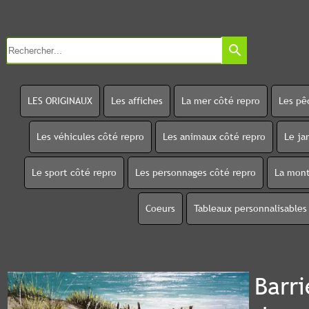
search
LES ORIGINAUX
Les affiches
La mer côté repro
Les pê
Les véhicules côté repro
Les animaux côté repro
Le ja
Le sport côté repro
Les personnages côté repro
La mont
Coeurs
Tableaux personnalisables
Barri