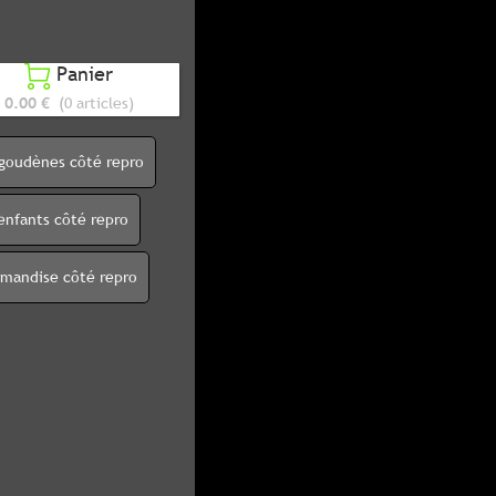
Panier

0.00 €
(0 articles)
igoudènes côté repro
enfants côté repro
rmandise côté repro