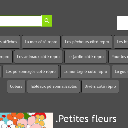
search
s affiches
La mer côté repro
Les pêcheurs côté repro
Les b
 repro
Les animaux côté repro
Le jardin côté repro
Pour les 
Les personnages côté repro
La montagne côté repro
La gou
Coeurs
Tableaux personnalisables
Divers côté repro
.Petites fleurs