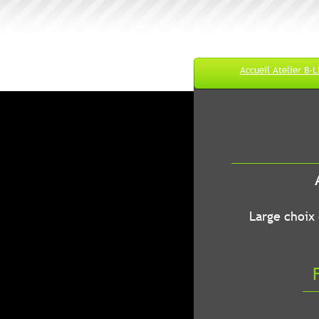
Accueil Atelier B-
M
A
B-LEC...O
Large choix de
Fr