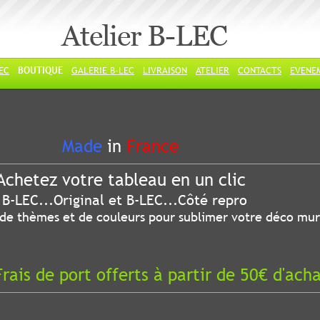
Atelier B-LEC
LEC
BOUTIQUE
GALERIE B-LEC
LIVRAISON
ATELIER
CONTACTS
EVENE
ade
in
France
chetez votre tableau en un clic
riginal et B-LEC...Côté repro
 thèmes et de couleurs pour sublimer votre déco mur
ais de port offerts à partir de 50€ d'ach