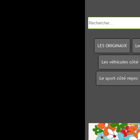
LES ORIGINAUX
Le
Les véhicules côté
Le sport côté repro