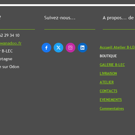
?
Suivez-nous...
A propos... de
2 29 34 10
wanadoo.fr
Accueil Atelier B-LE




r B-LEC
BOUTIQUE
etagne
GALERIE B-LEC
e sur Odon
LIVRAISON
ATELIER
CONTACTS
EVENEMENTS
Commentaires
Revenir en
haut