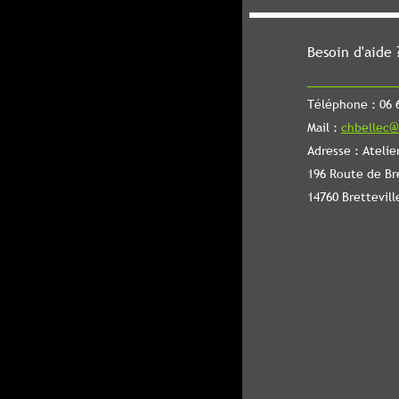
Besoin d'aide 
Téléphone : 06 6
Mail :
chbellec@
Adresse : Atelie
196 Route de Br
14760 Brettevill