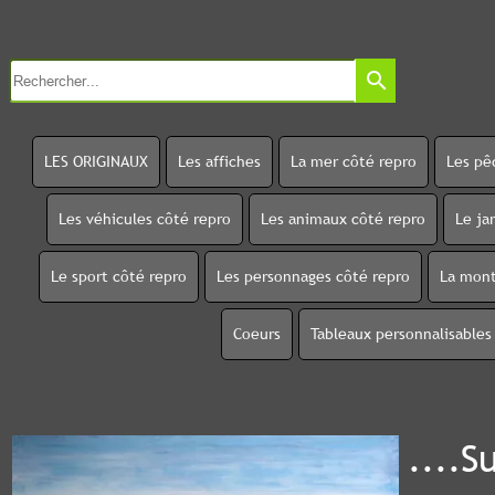
search
LES ORIGINAUX
Les affiches
La mer côté repro
Les pê
Les véhicules côté repro
Les animaux côté repro
Le ja
Le sport côté repro
Les personnages côté repro
La mont
Coeurs
Tableaux personnalisables
....S