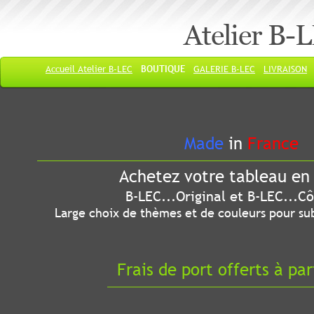
Atelier B-
Accueil Atelier B-LEC
BOUTIQUE
GALERIE B-LEC
LIVRAISON
Made
in
France
Achetez votre tableau en 
B-LEC...Original et B-LEC...Côté
Large choix de thèmes et de couleurs pour sub
Frais de port offerts à par