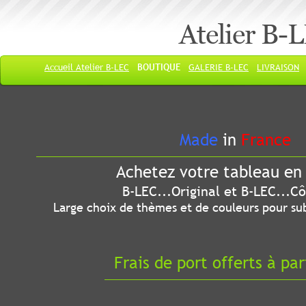
Atelier B-
Accueil Atelier B-LEC
BOUTIQUE
GALERIE B-LEC
LIVRAISON
Made
in
France
Achetez votre tableau en 
B-LEC...Original et B-LEC...Côté
Large choix de thèmes et de couleurs pour sub
Frais de port offerts à par