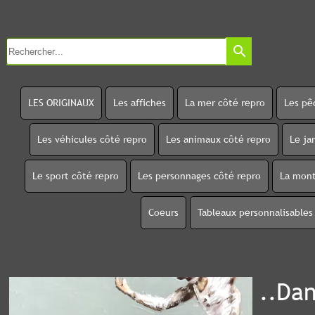
search
LES ORIGINAUX
Les affiches
La mer côté repro
Les pê
Les véhicules côté repro
Les animaux côté repro
Le ja
Le sport côté repro
Les personnages côté repro
La mont
Coeurs
Tableaux personnalisables
..Da