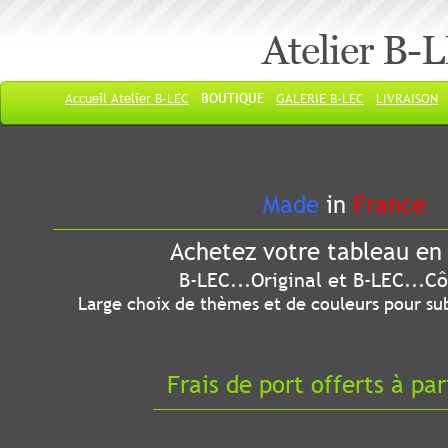
Atelier B-
Accueil Atelier B-LEC
BOUTIQUE
GALERIE B-LEC
LIVRAISON
Made
in
France
Achetez votre tableau en 
B-LEC...Original et B-LEC...Côté
Large choix de thèmes et de couleurs pour sub
Frais de port offerts à par