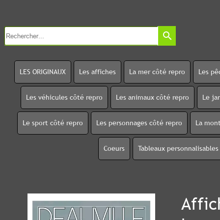
search
LES ORIGINAUX
Les affiches
La mer côté repro
Les pê
Les véhicules côté repro
Les animaux côté repro
Le ja
Le sport côté repro
Les personnages côté repro
La mont
Coeurs
Tableaux personnalisables
Affic