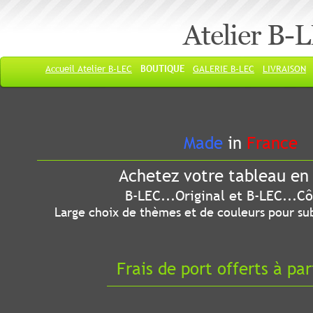
Atelier B-
Accueil Atelier B-LEC
BOUTIQUE
GALERIE B-LEC
LIVRAISON
Made
in
France
Achetez votre tableau en 
B-LEC...Original et B-LEC...Côté
Large choix de thèmes et de couleurs pour sub
Frais de port offerts à par