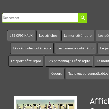
search
LES ORIGINAUX
Les affiches
La mer côté repro
Les pê
Les véhicules côté repro
Les animaux côté repro
Le ja
Le sport côté repro
Les personnages côté repro
La mont
Coeurs
Tableaux personnalisables
Affi