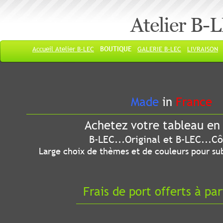
Atelier B-
Accueil Atelier B-LEC
BOUTIQUE
GALERIE B-LEC
LIVRAISON
Made
in
France
Achetez votre tableau en 
B-LEC...Original et B-LEC...Côté
Large choix de thèmes et de couleurs pour sub
Frais de port offerts à par