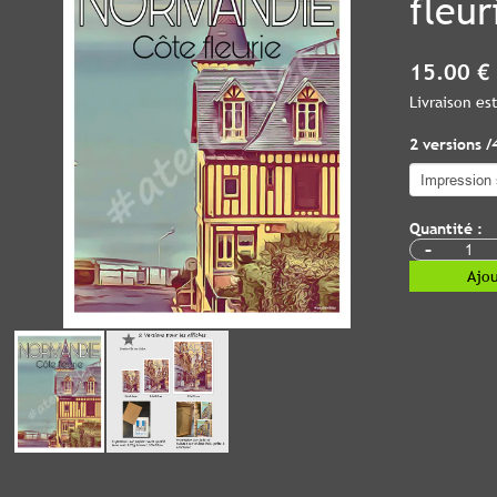
fleur
15.00 €
Livraison e
2 versions /
Quantité :
-
Ajou