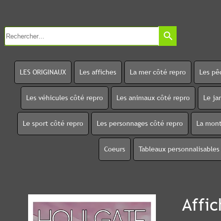
search
LES ORIGINAUX
Les affiches
La mer côté repro
Les pê
Les véhicules côté repro
Les animaux côté repro
Le ja
Le sport côté repro
Les personnages côté repro
La mont
Coeurs
Tableaux personnalisables
Affi