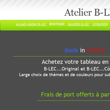
Atelier B-
Accueil Atelier B-LEC
BOUTIQUE
GALERIE B-LEC
LIVRAISON
Made
in
France
Achetez votre tableau en 
B-LEC...Original et B-LEC...Côté
Large choix de thèmes et de couleurs pour sub
Frais de port offerts à par