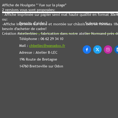
Affiche de Houlgate " Vue sur la plage"
2 versions vous sont proposées:
- Affiche imprimée sur papier semi mat haute qualité en format 30x
ou:
Besoin d'aide ?
Suivez-nous...
-Affiche imprimée sur toile et montée sur châssis bois en formats 1
besoin d'acheter de cadre!
Création #atelierblec , fabrication dans notre atelier Normand près 
Téléphone : 06 62 29 34 10
Mail :
chbellec@wanadoo.fr



Adresse : Atelier B-LEC
196 Route de Bretagne
14760 Bretteville sur Odon