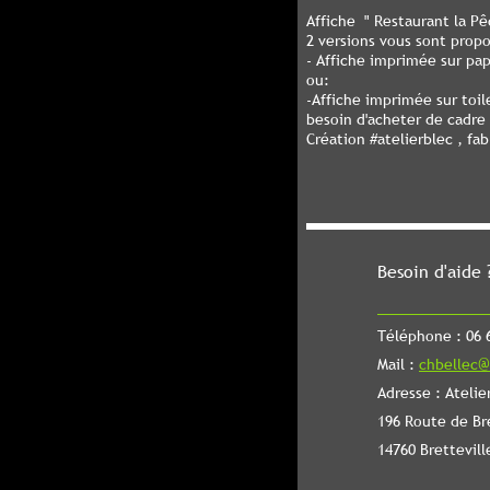
Affiche " Restaurant la Pê
2 versions vous sont prop
- Affiche imprimée sur pa
ou:
-Affiche imprimée sur toi
besoin d'acheter de cadre
Création #atelierblec , fa
Besoin d'aide 
Téléphone : 06 6
Mail :
chbellec@
Adresse : Atelie
196 Route de Br
14760 Brettevill