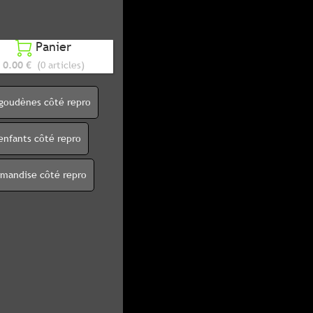
Panier

0.00 €
(0 articles)
igoudènes côté repro
enfants côté repro
rmandise côté repro