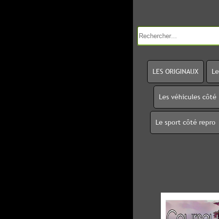
LES ORIGINAUX
Le
Les véhicules côté
Le sport côté repro