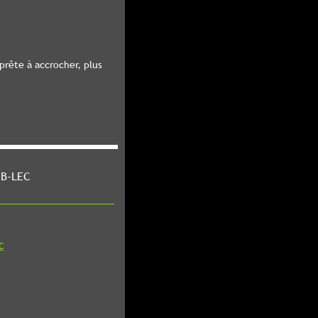
rête à accrocher, plus
 B-LEC
C