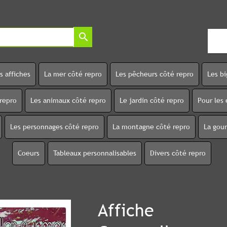
search
s affiches
La mer côté repro
Les pêcheurs côté repro
Les b
 repro
Les animaux côté repro
Le jardin côté repro
Pour les 
Les personnages côté repro
La montagne côté repro
La gou
Coeurs
Tableaux personnalisables
Divers côté repro
Affiche