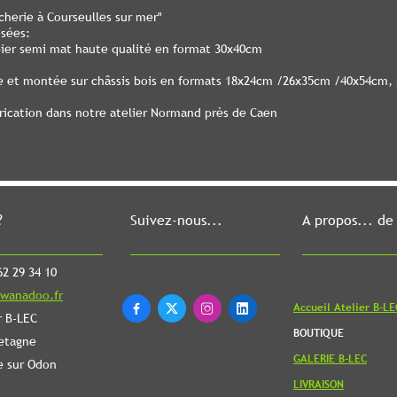
cherie à Courseulles sur mer"
osées:
pier semi mat haute qualité en format 30x40cm
le et montée sur châssis bois en formats 18x24cm /26x35cm /40x54cm, p
brication dans notre atelier Normand près de Caen
?
Suivez-nous...
A propos... de
2 29 34 10
wanadoo.fr
Accueil Atelier B-LE




r B-LEC
BOUTIQUE
etagne
GALERIE B-LEC
e sur Odon
LIVRAISON