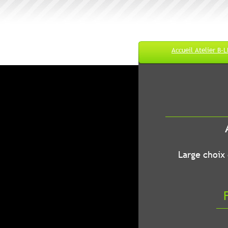
Accueil Atelier B-
M
A
B-LEC...O
Large choix de
Fr