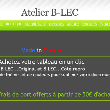
Atelier B-LEC
LEC
BOUTIQUE
GALERIE B-LEC
LIVRAISON
ATELIER
CONTACTS
EVENE
ade
in
France
chetez votre tableau en un clic
riginal et B-LEC...Côté repro
 thèmes et de couleurs pour sublimer votre déco mur
ais de port offerts à partir de 50€ d'ach