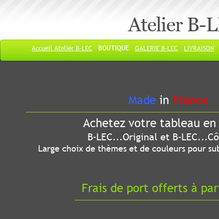
Atelier B-
Accueil Atelier B-LEC
BOUTIQUE
GALERIE B-LEC
LIVRAISON
Made
in
France
Achetez votre tableau en 
B-LEC...Original et B-LEC...Côté
Large choix de thèmes et de couleurs pour sub
Frais de port offerts à par