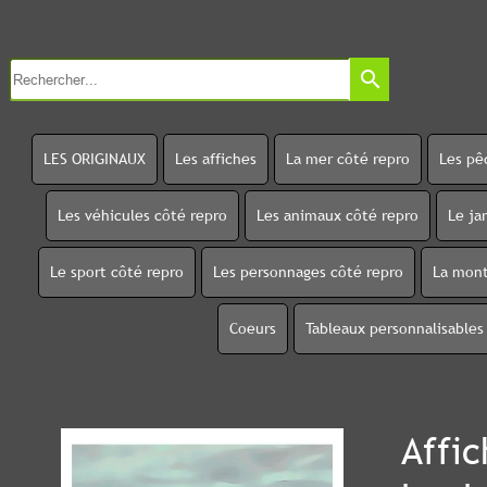
search
LES ORIGINAUX
Les affiches
La mer côté repro
Les pê
Les véhicules côté repro
Les animaux côté repro
Le ja
Le sport côté repro
Les personnages côté repro
La mont
Coeurs
Tableaux personnalisables
Affic