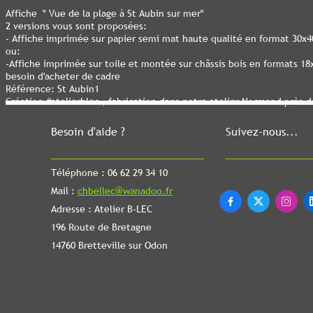
Affiche " Vue de la plage à St Aubin sur mer"
2 versions vous sont proposées:
- Affiche imprimée sur papier semi mat haute qualité en format 30x
ou:
-Affiche imprimée sur toile et montée sur châssis bois en formats 1
besoin d'acheter de cadre
Référence: St Aubin1
Création #atelierblec , fabrication dans notre atelier Normand près 
Besoin d'aide ?
Suivez-nous...
Téléphone : 06 62 29 34 10
Mail :
chbellec@wanadoo.fr



Adresse : Atelier B-LEC
196 Route de Bretagne
14760 Bretteville sur Odon