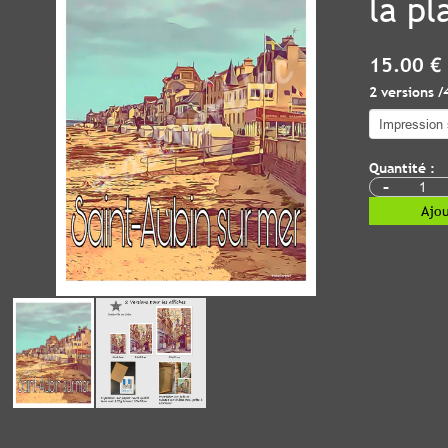
la pl
15.00 €
2 versions /
Quantité :
-
Ajou