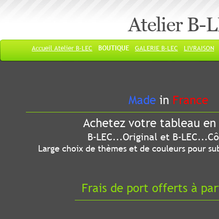
Atelier B-
Accueil Atelier B-LEC
BOUTIQUE
GALERIE B-LEC
LIVRAISON
Made
in
France
Achetez votre tableau en 
B-LEC...Original et B-LEC...Côté
Large choix de thèmes et de couleurs pour sub
Frais de port offerts à par