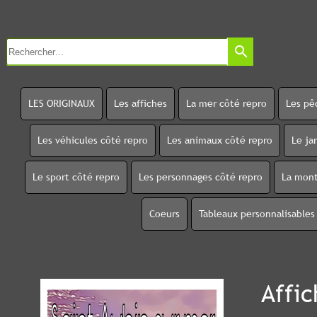
search
LES ORIGINAUX
Les affiches
La mer côté repro
Les pê
Les véhicules côté repro
Les animaux côté repro
Le ja
Le sport côté repro
Les personnages côté repro
La mont
Coeurs
Tableaux personnalisables
Affic