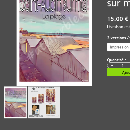
sur 
15.00 €
Livraison e
2 versions /
Quantité :
-
Ajou