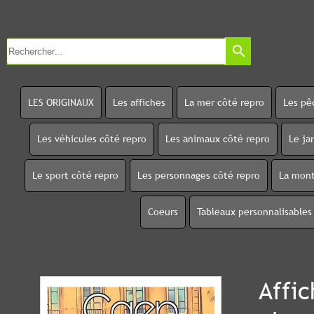
search
LES ORIGINAUX
Les affiches
La mer côté repro
Les pê
Les véhicules côté repro
Les animaux côté repro
Le ja
Le sport côté repro
Les personnages côté repro
La mont
Coeurs
Tableaux personnalisables
Affi