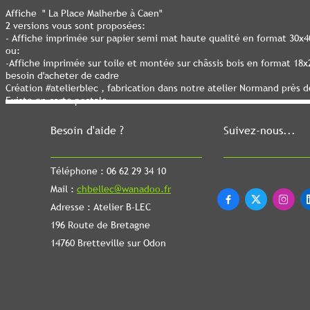
Affiche " La Place Malherbe à Caen"
2 versions vous sont proposées:
- Affiche imprimée sur papier semi mat haute qualité en format 30x
ou:
-Affiche imprimée sur toile et montée sur châssis bois en format 1
besoin d'acheter de cadre
Création #atelierblec , fabrication dans notre atelier Normand près 
Existe en carte postale
Besoin d'aide ?
Suivez-nous...
Téléphone : 06 62 29 34 10
Mail :
chbellec@wanadoo.fr



Adresse : Atelier B-LEC
196 Route de Bretagne
14760 Bretteville sur Odon