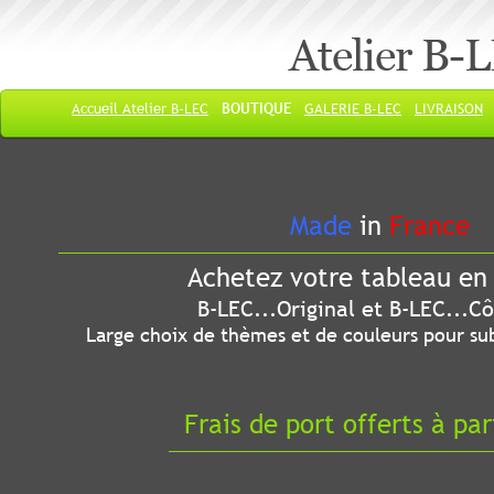
Atelier B-
Accueil Atelier B-LEC
BOUTIQUE
GALERIE B-LEC
LIVRAISON
Made
in
France
Achetez votre tableau en 
B-LEC...Original et B-LEC...Côté
Large choix de thèmes et de couleurs pour sub
Frais de port offerts à par