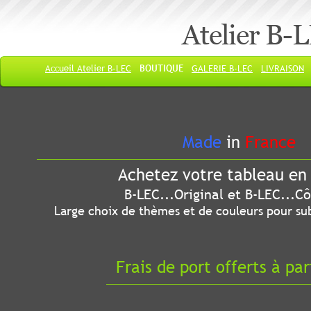
Atelier B-
Accueil Atelier B-LEC
BOUTIQUE
GALERIE B-LEC
LIVRAISON
Made
in
France
Achetez votre tableau en 
B-LEC...Original et B-LEC...Côté
Large choix de thèmes et de couleurs pour sub
Frais de port offerts à par