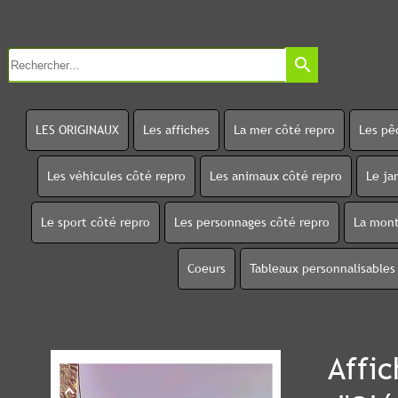
search
LES ORIGINAUX
Les affiches
La mer côté repro
Les pê
Les véhicules côté repro
Les animaux côté repro
Le ja
Le sport côté repro
Les personnages côté repro
La mont
Coeurs
Tableaux personnalisables
Affic