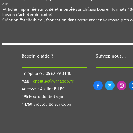
Affiche de Caen " Rue aux fromages"
2 versions vous sont proposées:
- Affiche imprimée sur papier semi mat haute qualité en format 30x
ou:
-Affiche imprimée sur toile et montée sur châssis bois en formats 1
besoin d'acheter de cadre!
Création #atelierblec , fabrication dans notre atelier Normand près 
Besoin d'aide ?
Suivez-nous...
Téléphone : 06 62 29 34 10
Mail :
chbellec@wanadoo.fr



Adresse : Atelier B-LEC
196 Route de Bretagne
14760 Bretteville sur Odon