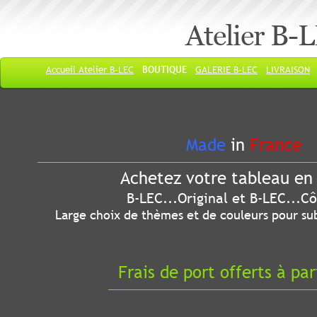
Atelier B-
Accueil Atelier B-LEC
BOUTIQUE
GALERIE B-LEC
LIVRAISON
Made
in
France
Achetez votre tableau en 
B-LEC...Original et B-LEC...Côté
Large choix de thèmes et de couleurs pour sub
Frais de port offerts à par