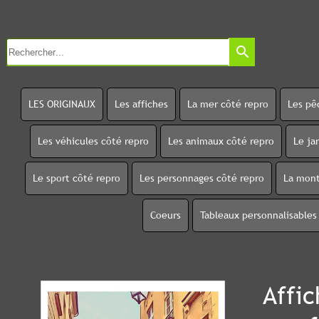
search
LES ORIGINAUX
Les affiches
La mer côté repro
Les pê
Les véhicules côté repro
Les animaux côté repro
Le ja
Le sport côté repro
Les personnages côté repro
La mont
Coeurs
Tableaux personnalisables
Affi