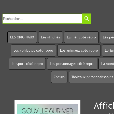
search
LES ORIGINAUX
Les affiches
La mer côté repro
Les pê
Les véhicules côté repro
Les animaux côté repro
Le ja
Le sport côté repro
Les personnages côté repro
La mont
Coeurs
Tableaux personnalisables
Affic