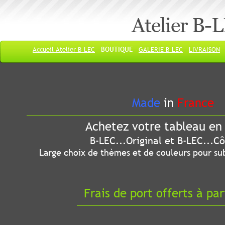
Atelier B-
Accueil Atelier B-LEC
BOUTIQUE
GALERIE B-LEC
LIVRAISON
Made
in
France
Achetez votre tableau en 
B-LEC...Original et B-LEC...Côté
Large choix de thèmes et de couleurs pour sub
Frais de port offerts à par