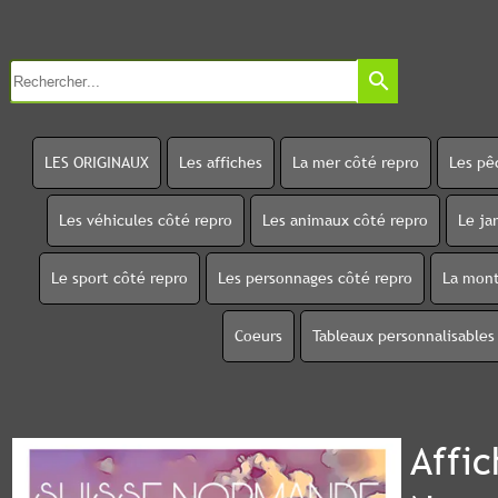
search
LES ORIGINAUX
Les affiches
La mer côté repro
Les pê
Les véhicules côté repro
Les animaux côté repro
Le ja
Le sport côté repro
Les personnages côté repro
La mont
Coeurs
Tableaux personnalisables
Affic