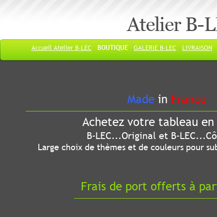
Atelier B-
Accueil Atelier B-LEC
BOUTIQUE
GALERIE B-LEC
LIVRAISON
Made
in
France
Achetez votre tableau en 
B-LEC...Original et B-LEC...Côté
Large choix de thèmes et de couleurs pour sub
Frais de port offerts à par