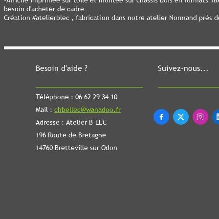
-Affiche imprimée sur toile et montée sur châssis bois en formats 1
besoin d'acheter de cadre
Création #atelierblec , fabrication dans notre atelier Normand près 
Besoin d'aide ?
Suivez-nous...
Téléphone : 06 62 29 34 10
Mail :
chbellec@wanadoo.fr



Adresse : Atelier B-LEC
196 Route de Bretagne
14760 Bretteville sur Odon