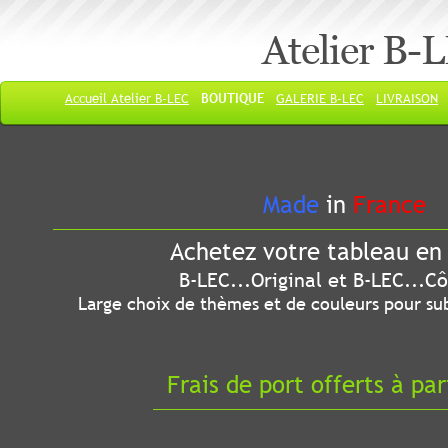
Atelier B-
Accueil Atelier B-LEC
BOUTIQUE
GALERIE B-LEC
LIVRAISON
Made
in
France
Achetez votre tableau en 
B-LEC...Original et B-LEC...Côté
Large choix de thèmes et de couleurs pour sub
Frais de port offerts à par