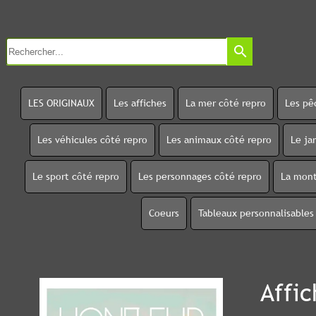
search
LES ORIGINAUX
Les affiches
La mer côté repro
Les pê
Les véhicules côté repro
Les animaux côté repro
Le ja
Le sport côté repro
Les personnages côté repro
La mont
Coeurs
Tableaux personnalisables
Affi