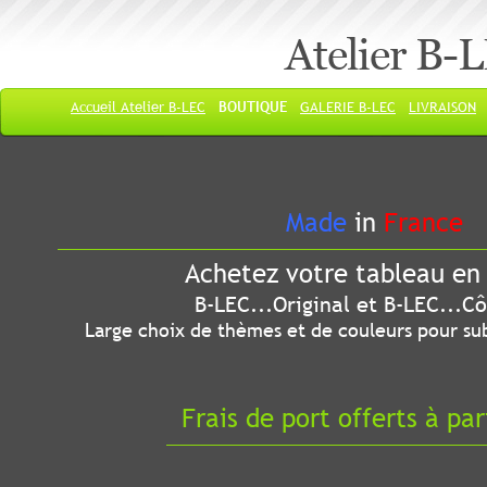
Atelier B-
Accueil Atelier B-LEC
BOUTIQUE
GALERIE B-LEC
LIVRAISON
Made
in
France
Achetez votre tableau en 
B-LEC...Original et B-LEC...Côté
Large choix de thèmes et de couleurs pour sub
Frais de port offerts à par