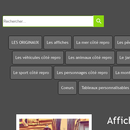
search
LES ORIGINAUX
Les affiches
La mer côté repro
Les pê
Les véhicules côté repro
Les animaux côté repro
Le ja
Le sport côté repro
Les personnages côté repro
La mont
Coeurs
Tableaux personnalisables
Affi