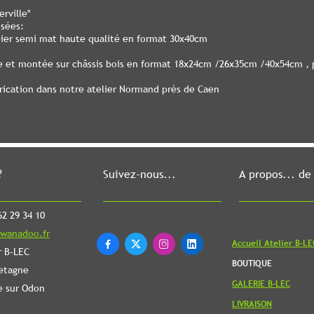
erville"
osées:
pier semi mat haute qualité en format 30x40cm
le et montée sur châssis bois en format 18x24cm /26x35cm /40x54cm , p
brication dans notre atelier Normand près de Caen
?
Suivez-nous...
A propos... de
2 29 34 10
wanadoo.fr
Accueil Atelier B-LE




r B-LEC
BOUTIQUE
etagne
GALERIE B-LEC
e sur Odon
LIVRAISON