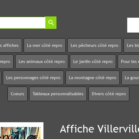
search
s affiches
La mer côté repro
Les pêcheurs côté repro
Les b
 repro
Les animaux côté repro
Le jardin côté repro
Pour les 
Les personnages côté repro
La montagne côté repro
La gou
Coeurs
Tableaux personnalisables
Divers côté repro
Affiche Villervill