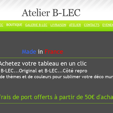
Atelier B-LEC
LEC
BOUTIQUE
GALERIE B-LEC
LIVRAISON
ATELIER
CONTACTS
EVENE
ade
in
France
chetez votre tableau en un clic
riginal et B-LEC...Côté repro
 thèmes et de couleurs pour sublimer votre déco mur
ais de port offerts à partir de 50€ d'ach