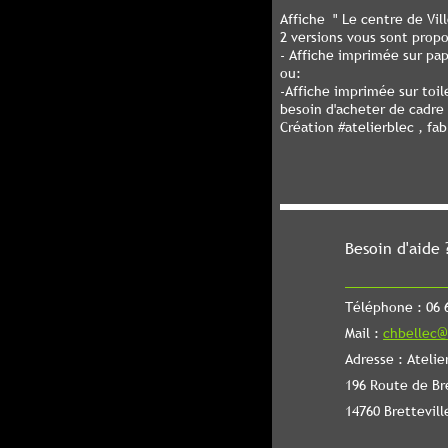
Affiche " Le centre de Vill
2 versions vous sont prop
- Affiche imprimée sur pa
ou:
-Affiche imprimée sur toi
besoin d'acheter de cadre
Création #atelierblec , fa
Besoin d'aide 
Téléphone : 06 6
Mail :
chbellec@
Adresse : Atelie
196 Route de Br
14760 Brettevill