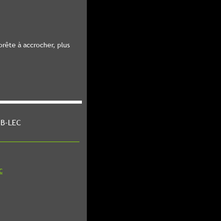
rête à accrocher, plus
 B-LEC
C