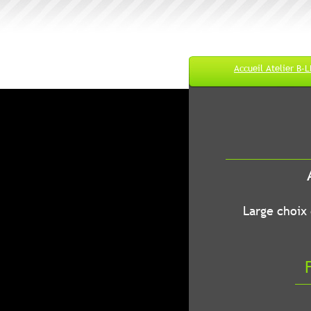
Accueil Atelier B-
M
A
B-LEC...O
Large choix de
Fr