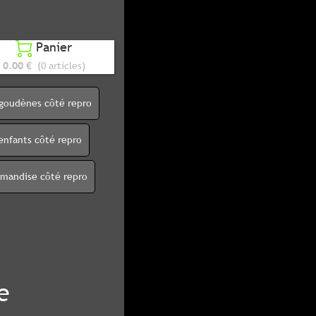
Panier

0.00 €
(0 articles)
igoudènes côté repro
enfants côté repro
rmandise côté repro
e