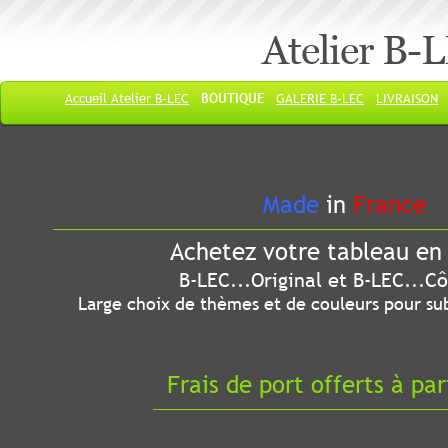
Atelier B-
Accueil Atelier B-LEC
BOUTIQUE
GALERIE B-LEC
LIVRAISON
Made
in
France
Achetez votre tableau en 
B-LEC...Original et B-LEC...Côté
Large choix de thèmes et de couleurs pour sub
Frais de port offerts à par