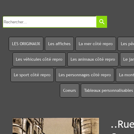
search
LES ORIGINAUX
Les affiches
La mer côté repro
Les pê
Les véhicules côté repro
Les animaux côté repro
Le ja
Le sport côté repro
Les personnages côté repro
La mont
Coeurs
Tableaux personnalisables
..Rue