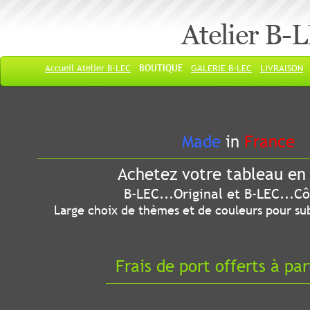
Atelier B-
Accueil Atelier B-LEC
BOUTIQUE
GALERIE B-LEC
LIVRAISON
Made
in
France
Achetez votre tableau en 
B-LEC...Original et B-LEC...Côté
Large choix de thèmes et de couleurs pour sub
Frais de port offerts à par