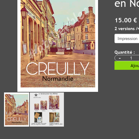
en N
15.00 €
2 versions /
Quantité :
-
Ajou