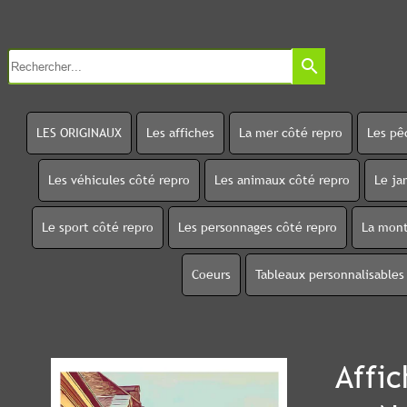
search
LES ORIGINAUX
Les affiches
La mer côté repro
Les pê
Les véhicules côté repro
Les animaux côté repro
Le ja
Le sport côté repro
Les personnages côté repro
La mont
Coeurs
Tableaux personnalisables
Affic