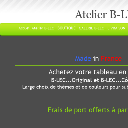
Atelier B-
Accueil Atelier B-LEC
BOUTIQUE
GALERIE B-LEC
LIVRAISON
Made
in
France
Achetez votre tableau en 
B-LEC...Original et B-LEC...Côté
Large choix de thèmes et de couleurs pour sub
Frais de port offerts à par