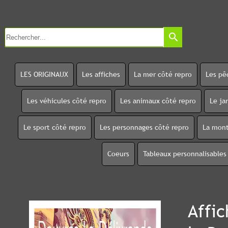
search
LES ORIGINAUX
Les affiches
La mer côté repro
Les pê
Les véhicules côté repro
Les animaux côté repro
Le ja
Le sport côté repro
Les personnages côté repro
La mont
Coeurs
Tableaux personnalisables
Affi