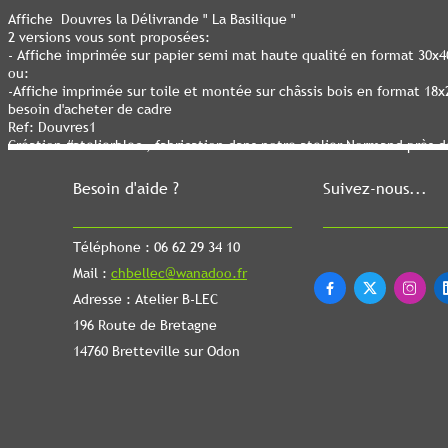
Affiche Douvres la Délivrande " La Basilique "
2 versions vous sont proposées:
- Affiche imprimée sur papier semi mat haute qualité en format 30x
ou:
-Affiche imprimée sur toile et montée sur châssis bois en format 18
besoin d'acheter de cadre
Ref: Douvres1
Création #atelierblec , fabrication dans notre atelier Normand près 
Besoin d'aide ?
Suivez-nous...
Téléphone : 06 62 29 34 10
Mail :
chbellec@wanadoo.fr



Adresse : Atelier B-LEC
196 Route de Bretagne
14760 Bretteville sur Odon