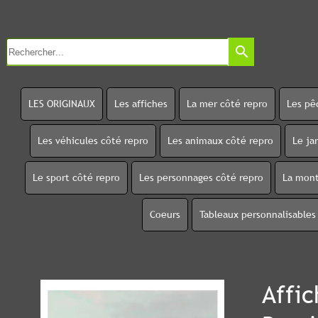
search
LES ORIGINAUX
Les affiches
La mer côté repro
Les pê
Les véhicules côté repro
Les animaux côté repro
Le ja
Le sport côté repro
Les personnages côté repro
La mont
Coeurs
Tableaux personnalisables
Affic