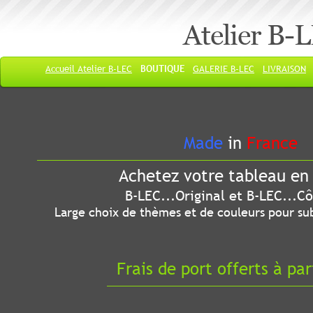
Atelier B-
Accueil Atelier B-LEC
BOUTIQUE
GALERIE B-LEC
LIVRAISON
Made
in
France
Achetez votre tableau en 
B-LEC...Original et B-LEC...Côté
Large choix de thèmes et de couleurs pour sub
Frais de port offerts à par