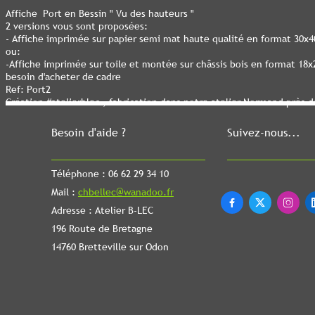
Affiche Port en Bessin " Vu des hauteurs "
2 versions vous sont proposées:
- Affiche imprimée sur papier semi mat haute qualité en format 30x
ou:
-Affiche imprimée sur toile et montée sur châssis bois en format 18
besoin d'acheter de cadre
Ref: Port2
Création #atelierblec , fabrication dans notre atelier Normand près 
Besoin d'aide ?
Suivez-nous...
Téléphone : 06 62 29 34 10
Mail :
chbellec@wanadoo.fr



Adresse : Atelier B-LEC
196 Route de Bretagne
14760 Bretteville sur Odon