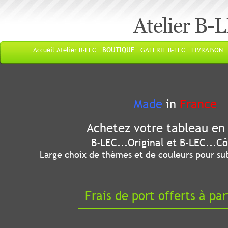
Atelier B-
Accueil Atelier B-LEC
BOUTIQUE
GALERIE B-LEC
LIVRAISON
Made
in
France
Achetez votre tableau en 
B-LEC...Original et B-LEC...Côté
Large choix de thèmes et de couleurs pour sub
Frais de port offerts à par