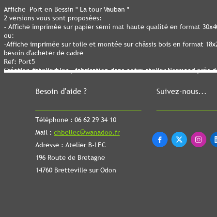
Affiche Port en Bessin " La tour Vauban "
2 versions vous sont proposées:
- Affiche imprimée sur papier semi mat haute qualité en format 30x
ou:
-Affiche imprimée sur toile et montée sur châssis bois en format 18
besoin d'acheter de cadre
Ref: Port5
Création #atelierblec , fabrication dans notre atelier Normand près 
Besoin d'aide ?
Suivez-nous...
Téléphone : 06 62 29 34 10
Mail :
chbellec@wanadoo.fr



Adresse : Atelier B-LEC
196 Route de Bretagne
14760 Bretteville sur Odon