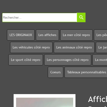
search
LES ORIGINAUX
Les affiches
La mer côté repro
Les pê
Les véhicules côté repro
Les animaux côté repro
Le ja
Le sport côté repro
Les personnages côté repro
La mont
Coeurs
Tableaux personnalisables
Affic