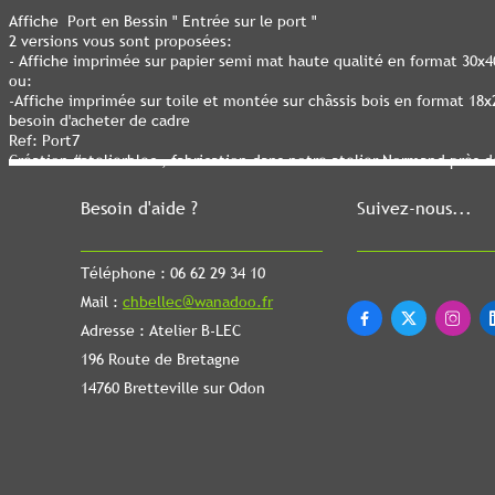
Affiche Port en Bessin " Entrée sur le port "
2 versions vous sont proposées:
- Affiche imprimée sur papier semi mat haute qualité en format 30x
ou:
-Affiche imprimée sur toile et montée sur châssis bois en format 18
besoin d'acheter de cadre
Ref: Port7
Création #atelierblec , fabrication dans notre atelier Normand près 
Besoin d'aide ?
Suivez-nous...
Téléphone : 06 62 29 34 10
Mail :
chbellec@wanadoo.fr



Adresse : Atelier B-LEC
196 Route de Bretagne
14760 Bretteville sur Odon