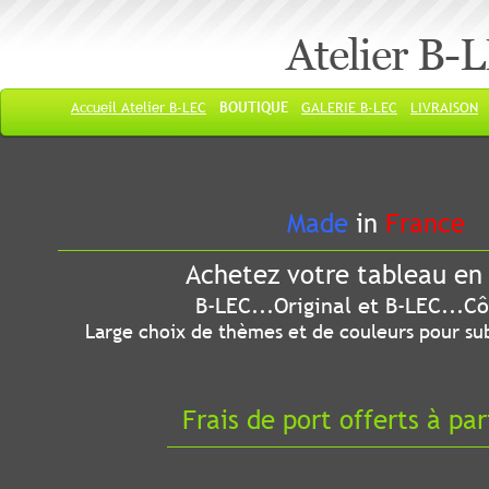
Atelier B-
Accueil Atelier B-LEC
BOUTIQUE
GALERIE B-LEC
LIVRAISON
Made
in
France
Achetez votre tableau en 
B-LEC...Original et B-LEC...Côté
Large choix de thèmes et de couleurs pour sub
Frais de port offerts à par