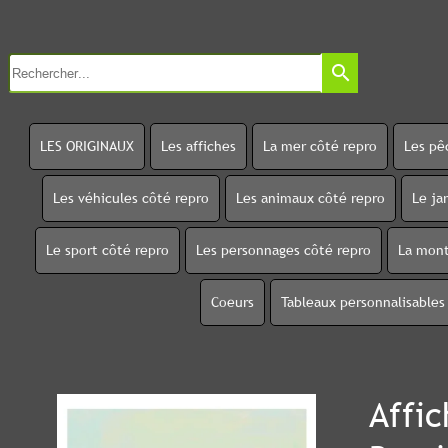
search
LES ORIGINAUX
Les affiches
La mer côté repro
Les pê
Les véhicules côté repro
Les animaux côté repro
Le ja
Le sport côté repro
Les personnages côté repro
La mont
Coeurs
Tableaux personnalisables
Affic