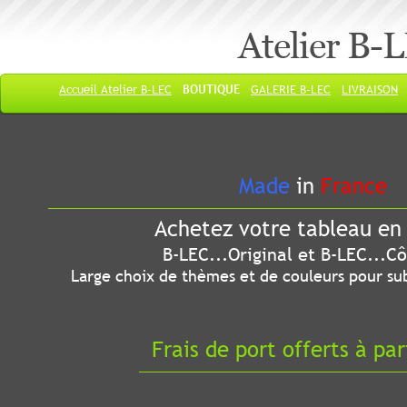
Atelier B-
Accueil Atelier B-LEC
BOUTIQUE
GALERIE B-LEC
LIVRAISON
Made
in
France
Achetez votre tableau en 
B-LEC...Original et B-LEC...Côté
Large choix de thèmes et de couleurs pour sub
Frais de port offerts à par