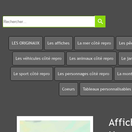
search
LES ORIGINAUX
Les affiches
La mer côté repro
Les pê
Les véhicules côté repro
Les animaux côté repro
Le ja
Le sport côté repro
Les personnages côté repro
La mont
Coeurs
Tableaux personnalisables
Affi