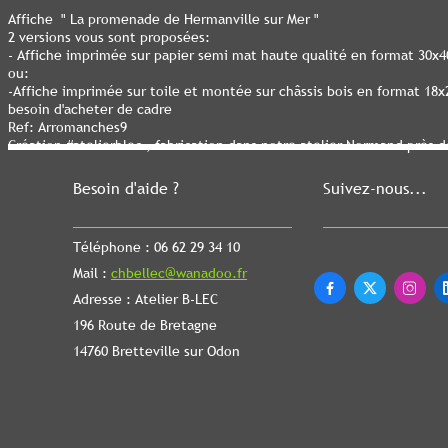
Affiche " La promenade de Hermanville sur Mer "
2 versions vous sont proposées:
- Affiche imprimée sur papier semi mat haute qualité en format 30x
ou:
-Affiche imprimée sur toile et montée sur châssis bois en format 18
besoin d'acheter de cadre
Ref: Arromanches9
Création #atelierblec , fabrication dans notre atelier Normand près 
Besoin d'aide ?
Suivez-nous...
Téléphone : 06 62 29 34 10
Mail :
chbellec@wanadoo.fr



Adresse : Atelier B-LEC
196 Route de Bretagne
14760 Bretteville sur Odon