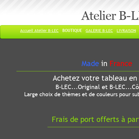
Atelier B-
Accueil Atelier B-LEC
BOUTIQUE
GALERIE B-LEC
LIVRAISON
Made
in
France
Achetez votre tableau en 
B-LEC...Original et B-LEC...Côté
Large choix de thèmes et de couleurs pour sub
Frais de port offerts à par