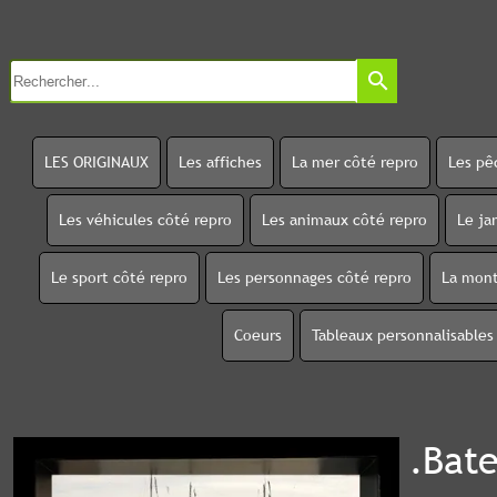
search
LES ORIGINAUX
Les affiches
La mer côté repro
Les pê
Les véhicules côté repro
Les animaux côté repro
Le ja
Le sport côté repro
Les personnages côté repro
La mont
Coeurs
Tableaux personnalisables
.Bat