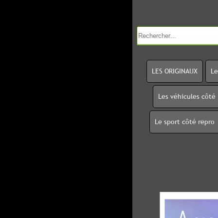
LES ORIGINAUX
Le
Les véhicules côté
Le sport côté repro