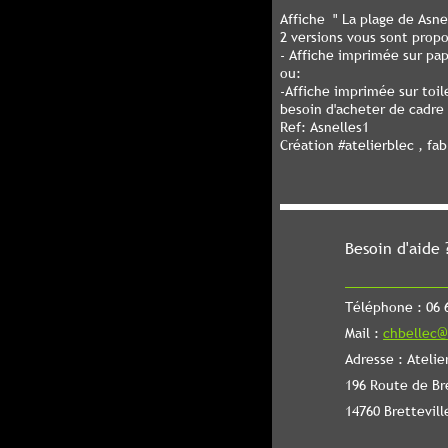
Affiche " La plage de Asnel
2 versions vous sont prop
- Affiche imprimée sur pa
ou:
-Affiche imprimée sur toi
besoin d'acheter de cadre
Ref: Asnelles1
Création #atelierblec , fa
Besoin d'aide 
Téléphone : 06 6
Mail :
chbellec@
Adresse : Atelie
196 Route de Br
14760 Brettevill