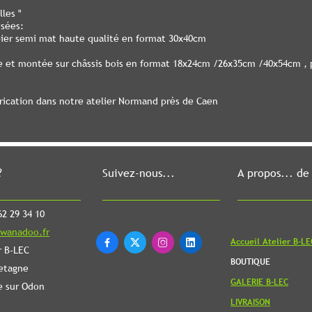
les "
osées:
pier semi mat haute qualité en format 30x40cm
le et montée sur châssis bois en format 18x24cm /26x35cm /40x54cm , p
brication dans notre atelier Normand près de Caen
?
Suivez-nous...
A propos... de
2 29 34 10
wanadoo.fr
Accueil Atelier B-LE




r B-LEC
BOUTIQUE
etagne
GALERIE B-LEC
e sur Odon
LIVRAISON