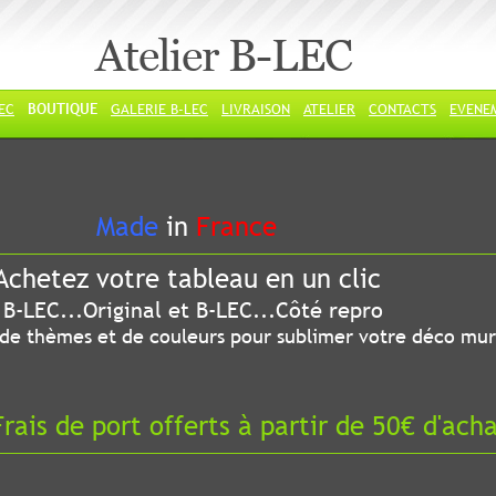
Atelier B-LEC
LEC
BOUTIQUE
GALERIE B-LEC
LIVRAISON
ATELIER
CONTACTS
EVENE
ade
in
France
chetez votre tableau en un clic
riginal et B-LEC...Côté repro
 thèmes et de couleurs pour sublimer votre déco mur
ais de port offerts à partir de 50€ d'ach