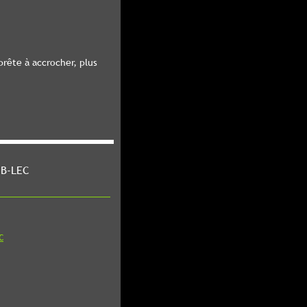
rête à accrocher, plus
 B-LEC
C