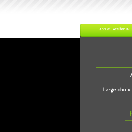
Accueil Atelier B-
M
A
B-LEC...O
Large choix de
Fr