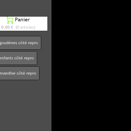
Panier

0.00 €
(0 articles)
igoudènes côté repro
enfants côté repro
rmandise côté repro