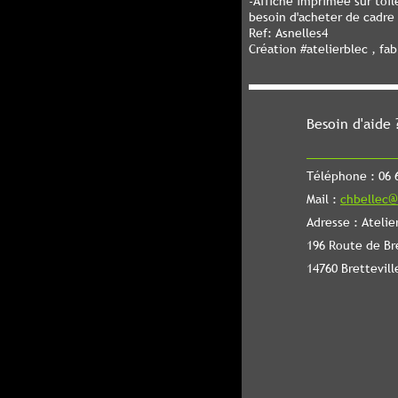
-Affiche imprimée sur toi
besoin d'acheter de cadre
Ref: Asnelles4
Création #atelierblec , fa
Besoin d'aide 
Téléphone : 06 6
Mail :
chbellec@
Adresse : Atelie
196 Route de Br
14760 Brettevill