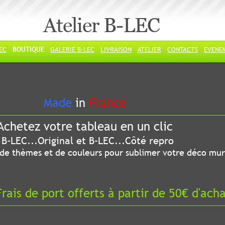
Atelier B-LEC
LEC
BOUTIQUE
GALERIE B-LEC
LIVRAISON
ATELIER
CONTACTS
EVENE
ade
in
France
chetez votre tableau en un clic
riginal et B-LEC...Côté repro
 thèmes et de couleurs pour sublimer votre déco mur
ais de port offerts à partir de 50€ d'ach