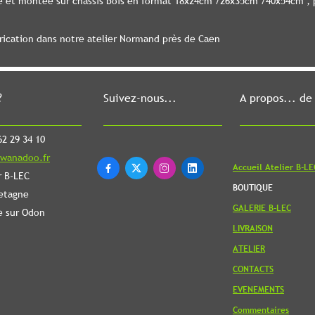
le et montée sur châssis bois en format 18x24cm /26x35cm /40x54cm , p
brication dans notre atelier Normand près de Caen
?
Suivez-nous...
A propos... de
2 29 34 10
wanadoo.fr
Accueil Atelier B-LE




r B-LEC
BOUTIQUE
etagne
GALERIE B-LEC
e sur Odon
LIVRAISON
ATELIER
CONTACTS
EVENEMENTS
Commentaires