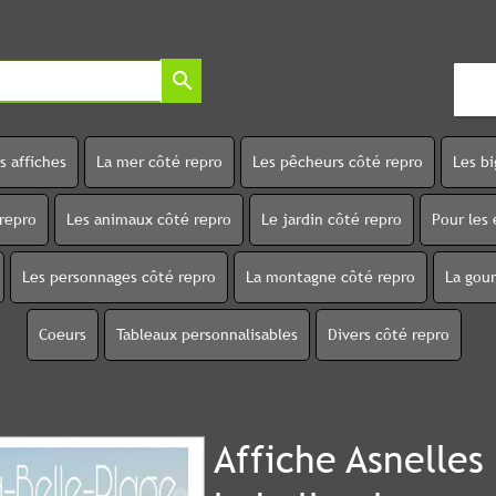
search
s affiches
La mer côté repro
Les pêcheurs côté repro
Les b
 repro
Les animaux côté repro
Le jardin côté repro
Pour les 
Les personnages côté repro
La montagne côté repro
La gou
Coeurs
Tableaux personnalisables
Divers côté repro
Affiche Asnelles