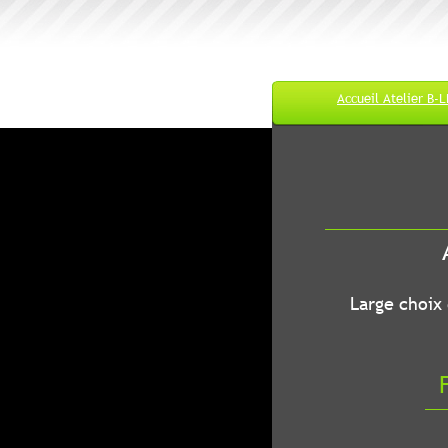
Accueil Atelier B-
M
A
B-LEC...O
Large choix de
Fr