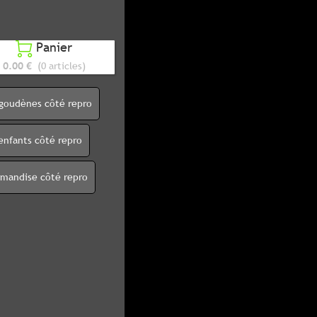
Panier

0.00 €
(0 articles)
igoudènes côté repro
enfants côté repro
rmandise côté repro