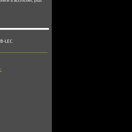
rête à accrocher, plus
 B-LEC
C