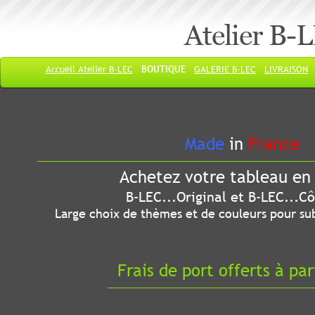
Atelier B-
Accueil Atelier B-LEC
BOUTIQUE
GALERIE B-LEC
LIVRAISON
Made
in
France
Achetez votre tableau en 
B-LEC...Original et B-LEC...Côté
Large choix de thèmes et de couleurs pour sub
Frais de port offerts à par