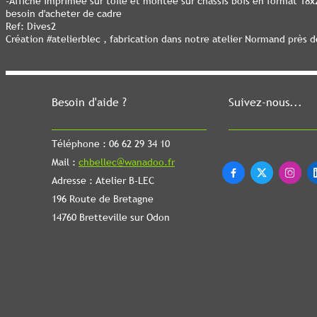
-Affiche imprimée sur toile et montée sur châssis bois en format 18
besoin d'acheter de cadre
Ref: Dives2
Création #atelierblec , fabrication dans notre atelier Normand près 
Besoin d'aide ?
Suivez-nous...
Téléphone : 06 62 29 34 10
Mail :
chbellec@wanadoo.fr



Adresse : Atelier B-LEC
196 Route de Bretagne
14760 Bretteville sur Odon