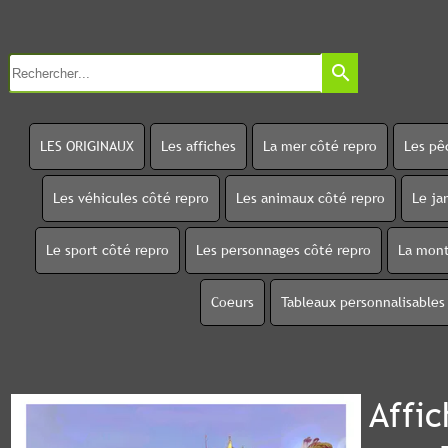
search
LES ORIGINAUX
Les affiches
La mer côté repro
Les pê
Les véhicules côté repro
Les animaux côté repro
Le ja
Le sport côté repro
Les personnages côté repro
La mont
Coeurs
Tableaux personnalisables
Affic