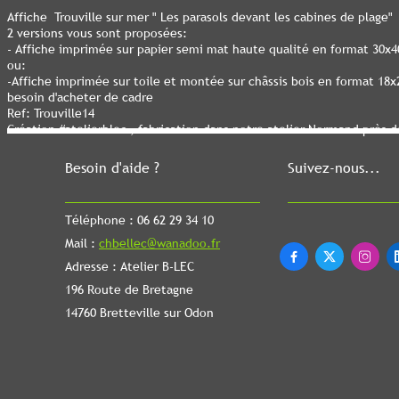
Affiche Trouville sur mer " Les parasols devant les cabines de plage"
2 versions vous sont proposées:
- Affiche imprimée sur papier semi mat haute qualité en format 30x
ou:
-Affiche imprimée sur toile et montée sur châssis bois en format 18
besoin d'acheter de cadre
Ref: Trouville14
Création #atelierblec , fabrication dans notre atelier Normand près 
Besoin d'aide ?
Suivez-nous...
Téléphone : 06 62 29 34 10
Mail :
chbellec@wanadoo.fr



Adresse : Atelier B-LEC
196 Route de Bretagne
14760 Bretteville sur Odon