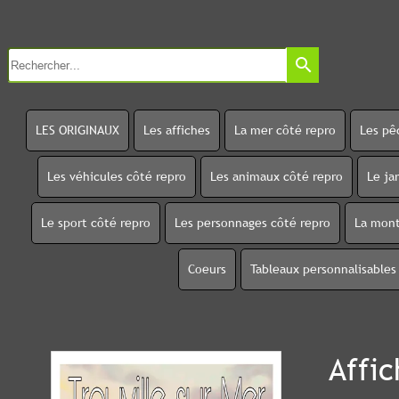
search
LES ORIGINAUX
Les affiches
La mer côté repro
Les pê
Les véhicules côté repro
Les animaux côté repro
Le ja
Le sport côté repro
Les personnages côté repro
La mont
Coeurs
Tableaux personnalisables
Affic