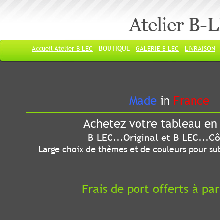
Atelier B-
Accueil Atelier B-LEC
BOUTIQUE
GALERIE B-LEC
LIVRAISON
Made
in
France
Achetez votre tableau en 
B-LEC...Original et B-LEC...Côté
Large choix de thèmes et de couleurs pour sub
Frais de port offerts à par