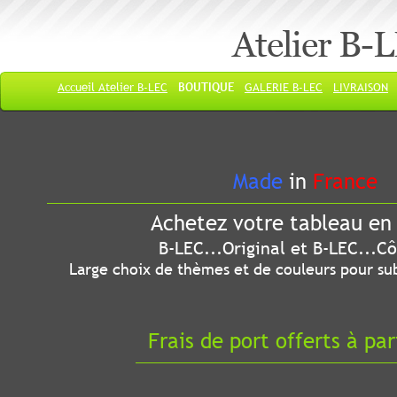
Atelier B-
Accueil Atelier B-LEC
BOUTIQUE
GALERIE B-LEC
LIVRAISON
Made
in
France
Achetez votre tableau en 
B-LEC...Original et B-LEC...Côté
Large choix de thèmes et de couleurs pour sub
Frais de port offerts à par