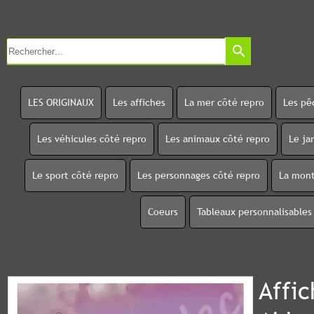
search
LES ORIGINAUX
Les affiches
La mer côté repro
Les pê
Les véhicules côté repro
Les animaux côté repro
Le ja
Le sport côté repro
Les personnages côté repro
La mont
Coeurs
Tableaux personnalisables
Affi