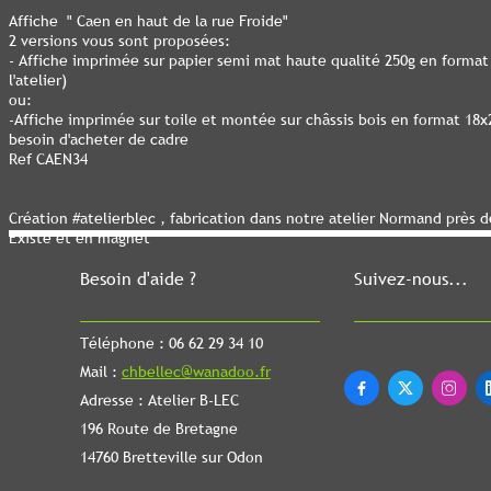
Affiche " Caen en haut de la rue Froide"
2 versions vous sont proposées:
- Affiche imprimée sur papier semi mat haute qualité 250g en forma
l'atelier)
ou:
-Affiche imprimée sur toile et montée sur châssis bois en format 18
besoin d'acheter de cadre
Ref CAEN34
Création #atelierblec , fabrication dans notre atelier Normand près 
Existe et en magnet
Besoin d'aide ?
Suivez-nous...
Téléphone : 06 62 29 34 10
Mail :
chbellec@wanadoo.fr



Adresse : Atelier B-LEC
196 Route de Bretagne
14760 Bretteville sur Odon