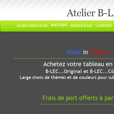
Atelier B-
Accueil Atelier B-LEC
BOUTIQUE
GALERIE B-LEC
LIVRAISON
Made
in
France
Achetez votre tableau en 
B-LEC...Original et B-LEC...Côté
Large choix de thèmes et de couleurs pour sub
Frais de port offerts à par