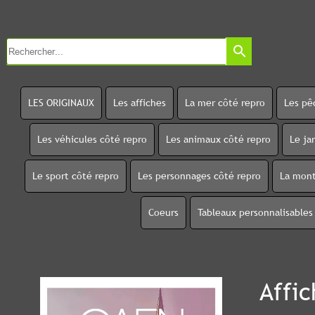
search
LES ORIGINAUX
Les affiches
La mer côté repro
Les pê
Les véhicules côté repro
Les animaux côté repro
Le ja
Le sport côté repro
Les personnages côté repro
La mont
Coeurs
Tableaux personnalisables
Affi