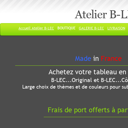
Atelier B-
Accueil Atelier B-LEC
BOUTIQUE
GALERIE B-LEC
LIVRAISON
Made
in
France
Achetez votre tableau en 
B-LEC...Original et B-LEC...Côté
Large choix de thèmes et de couleurs pour sub
Frais de port offerts à par