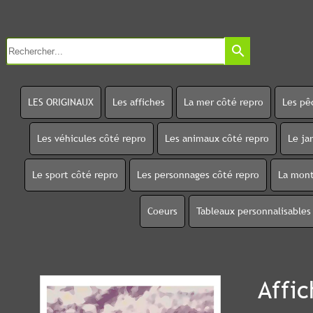
search
LES ORIGINAUX
Les affiches
La mer côté repro
Les pê
Les véhicules côté repro
Les animaux côté repro
Le ja
Le sport côté repro
Les personnages côté repro
La mont
Coeurs
Tableaux personnalisables
Affic