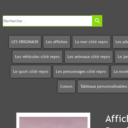
search
LES ORIGINAUX
Les affiches
La mer côté repro
Les pê
Les véhicules côté repro
Les animaux côté repro
Le ja
Le sport côté repro
Les personnages côté repro
La mont
Coeurs
Tableaux personnalisables
Affi