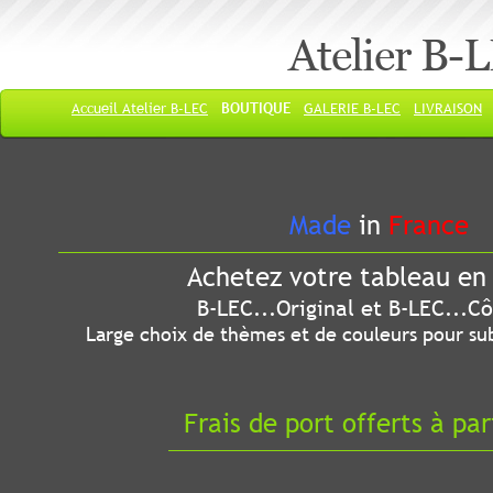
Atelier B-
Accueil Atelier B-LEC
BOUTIQUE
GALERIE B-LEC
LIVRAISON
Made
in
France
Achetez votre tableau en 
B-LEC...Original et B-LEC...Côté
Large choix de thèmes et de couleurs pour sub
Frais de port offerts à par