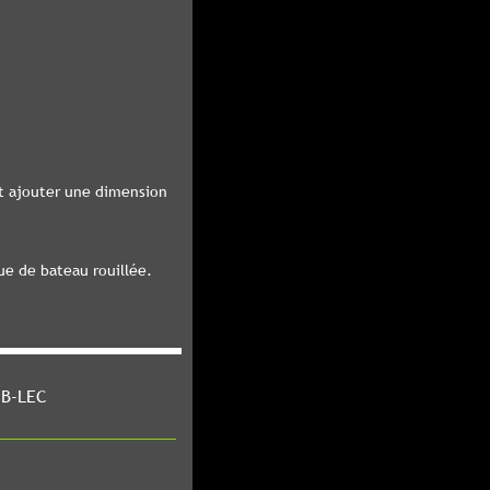
et ajouter une dimension
que de bateau rouillée.
 B-LEC