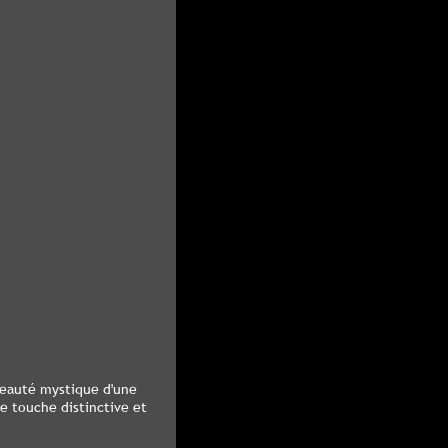
beauté mystique d'une
e touche distinctive et