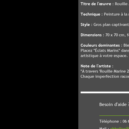
Titre de l'œuvre
: Rouille
Technique
: Peinture à la
Style
: Gros plan captivant
Dimensions
: 70 x 70 cm, f
Couleurs dominantes
: Ble
Placez "Éclats Marins" da
artistique à votre espace.
Note de l'artiste
:
"À travers 'Rouille Marine
Chaque imperfection racont
Besoin d'aide 
Téléphone : 06 6
Mail :
chbellec@