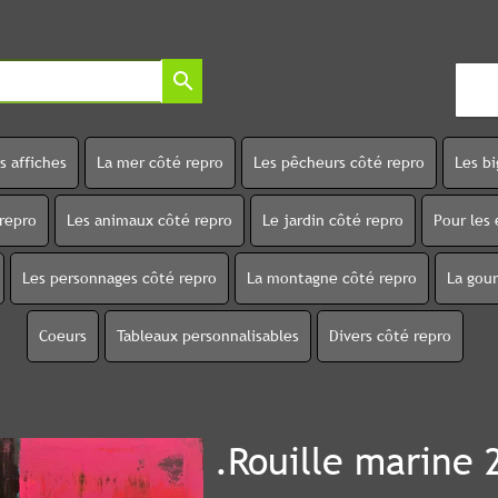
search
s affiches
La mer côté repro
Les pêcheurs côté repro
Les b
 repro
Les animaux côté repro
Le jardin côté repro
Pour les 
Les personnages côté repro
La montagne côté repro
La gou
Coeurs
Tableaux personnalisables
Divers côté repro
.Rouille marine 