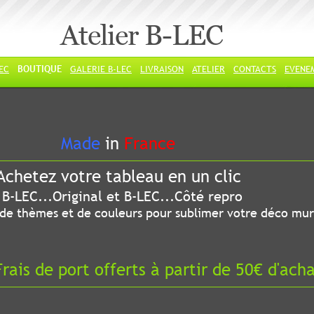
Atelier B-LEC
LEC
BOUTIQUE
GALERIE B-LEC
LIVRAISON
ATELIER
CONTACTS
EVENE
ade
in
France
chetez votre tableau en un clic
riginal et B-LEC...Côté repro
 thèmes et de couleurs pour sublimer votre déco mur
ais de port offerts à partir de 50€ d'ach