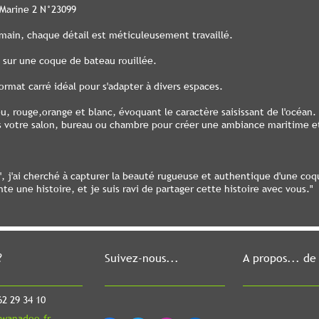
 Marine 2 N°23099
 main, chaque détail est méticuleusement travaillé.
 sur une coque de bateau rouillée.
ormat carré idéal pour s'adapter à divers espaces.
u, rouge,orange et blanc, évoquant le caractère saisissant de l'océan.
ns votre salon, bureau ou chambre pour créer une ambiance maritime 
 2', j'ai cherché à capturer la beauté rugueuse et authentique d'une co
e une histoire, et je suis ravi de partager cette histoire avec vous."
?
Suivez-nous...
A propos... de
2 29 34 10
wanadoo.fr