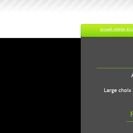
Accueil Atelier B-
M
A
B-LEC...O
Large choix de
Fr