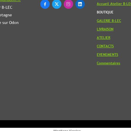
Accueil Atelier B-LE




r B-LEC
BOUTIQUE
etagne
GALERIE B-LEC
e sur Odon
LIVRAISON
ATELIER
CONTACTS
EVENEMENTS
Commentaires
Revenir en
haut