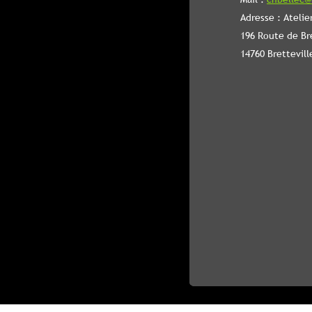
Adresse : Atelie
196 Route de Br
14760 Brettevill