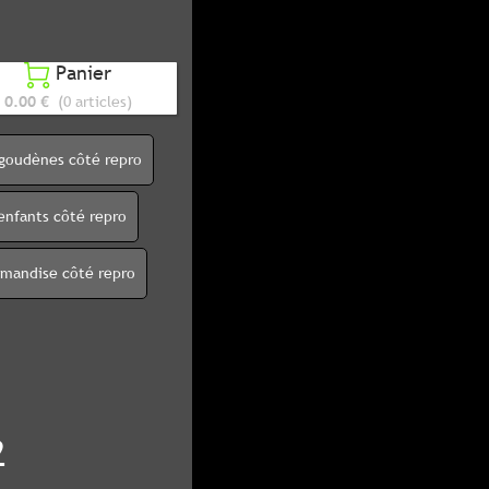
Panier

0.00 €
(0 articles)
igoudènes côté repro
enfants côté repro
rmandise côté repro
2