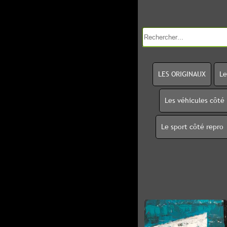
LES ORIGINAUX
Le
Les véhicules côté
Le sport côté repro