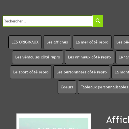
search
LES ORIGINAUX
Les affiches
La mer côté repro
Les pê
Les véhicules côté repro
Les animaux côté repro
Le ja
Le sport côté repro
Les personnages côté repro
La mont
Coeurs
Tableaux personnalisables
Affi