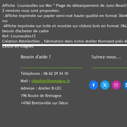
Affiche Courseulles sur Mer " Plage du débarquement de Juno Beach
2 versions vous sont proposées:
- Affiche imprimée sur papier semi mat haute qualité en format 30x
ou:
-Affiche imprimée sur toile et montée sur châssis bois en format 18
besoin d'acheter de cadre
Ref: Courseulles15
Création #atelierblec , fabrication dans notre atelier Normand près 
Existe en magnet
Besoin d'aide ?
Suivez-nous...
Téléphone : 06 62 29 34 10
Mail :
chbellec@wanadoo.fr



Adresse : Atelier B-LEC
196 Route de Bretagne
14760 Bretteville sur Odon