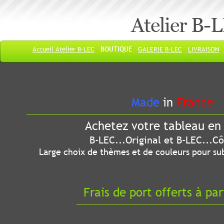
Atelier B-
Accueil Atelier B-LEC
BOUTIQUE
GALERIE B-LEC
LIVRAISON
Made
in
France
Achetez votre tableau en 
B-LEC...Original et B-LEC...Côté
Large choix de thèmes et de couleurs pour sub
Frais de port offerts à par