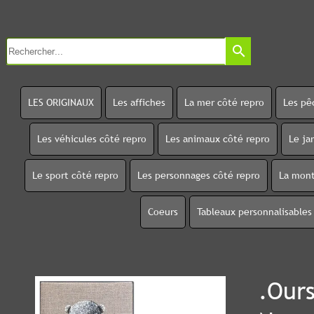
search
LES ORIGINAUX
Les affiches
La mer côté repro
Les pê
Les véhicules côté repro
Les animaux côté repro
Le ja
Le sport côté repro
Les personnages côté repro
La mont
Coeurs
Tableaux personnalisables
.Our