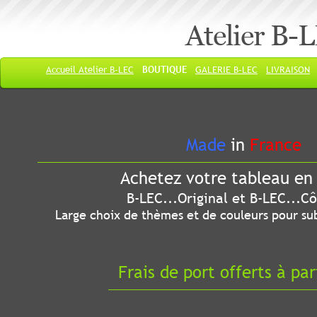
Atelier B-
Accueil Atelier B-LEC
BOUTIQUE
GALERIE B-LEC
LIVRAISON
Made
in
France
Achetez votre tableau en 
B-LEC...Original et B-LEC...Côté
Large choix de thèmes et de couleurs pour sub
Frais de port offerts à par