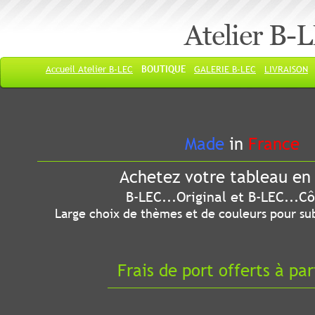
Atelier B-
Accueil Atelier B-LEC
BOUTIQUE
GALERIE B-LEC
LIVRAISON
Made
in
France
Achetez votre tableau en 
B-LEC...Original et B-LEC...Côté
Large choix de thèmes et de couleurs pour sub
Frais de port offerts à par