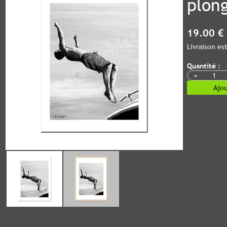
plon
19.00 €
Livraison e
Quantité :
-
Ajou