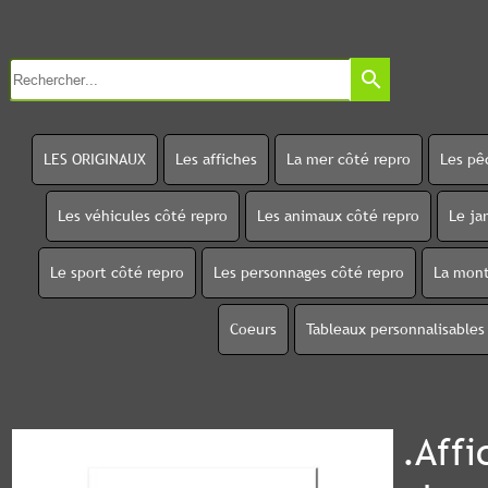
search
LES ORIGINAUX
Les affiches
La mer côté repro
Les pê
Les véhicules côté repro
Les animaux côté repro
Le ja
Le sport côté repro
Les personnages côté repro
La mont
Coeurs
Tableaux personnalisables
.Affi