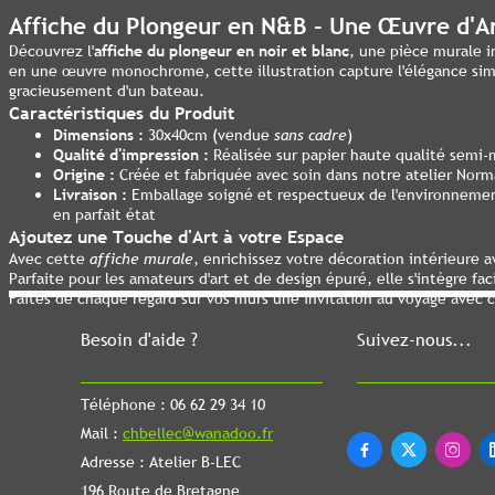
Affiche du Plongeur en N&B - Une Œuvre d'Ar
Découvrez l'
affiche du plongeur en noir et blanc
, une pièce murale i
en une œuvre monochrome, cette illustration capture l'élégance simp
gracieusement d'un bateau.
Caractéristiques du Produit
Dimensions :
30x40cm (vendue
sans cadre
)
Qualité d'impression :
Réalisée sur papier haute qualité semi-
Origine :
Créée et fabriquée avec soin dans notre atelier Nor
Livraison :
Emballage soigné et respectueux de l'environnement
en parfait état
Ajoutez une Touche d'Art à votre Espace
Avec cette
affiche murale
, enrichissez votre décoration intérieure av
Parfaite pour les amateurs d'art et de design épuré, elle s'intègre f
Faites de chaque regard sur vos murs une invitation au voyage avec
Besoin d'aide ?
Suivez-nous...
Téléphone : 06 62 29 34 10
Mail :
chbellec@wanadoo.fr



Adresse : Atelier B-LEC
196 Route de Bretagne