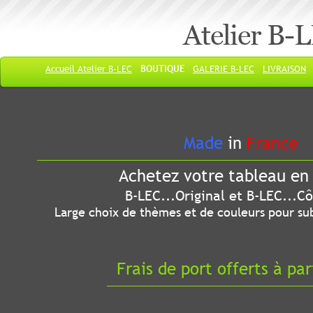
Atelier B-
Accueil Atelier B-LEC
BOUTIQUE
GALERIE B-LEC
LIVRAISON
Made
in
France
Achetez votre tableau en 
B-LEC...Original et B-LEC...Côté
Large choix de thèmes et de couleurs pour sub
Frais de port offerts à par