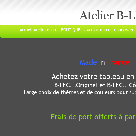
Atelier B-
Accueil Atelier B-LEC
BOUTIQUE
GALERIE B-LEC
LIVRAISON
Made
in
France
Achetez votre tableau en 
B-LEC...Original et B-LEC...Côté
Large choix de thèmes et de couleurs pour sub
Frais de port offerts à par