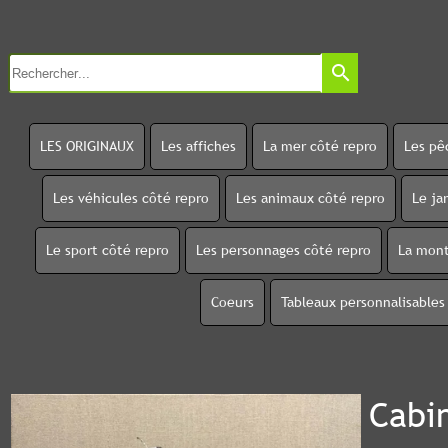
search
LES ORIGINAUX
Les affiches
La mer côté repro
Les pê
Les véhicules côté repro
Les animaux côté repro
Le ja
Le sport côté repro
Les personnages côté repro
La mont
Coeurs
Tableaux personnalisables
Cabi