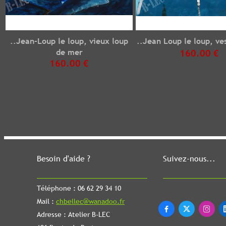
..Jean-Loup le loup, vieux loup
..Jean Loup le loup, ve
de mer
160.00 €
160.00 €
Besoin d'aide ?
Suivez-nous...
Téléphone : 06 62 29 34 10
Mail :
chbellec@wanadoo.fr



Adresse : Atelier B-LEC