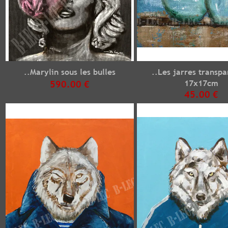
..Marylin sous les bulles
..Les jarres transpa
17x17cm
590.00 €
45.00 €