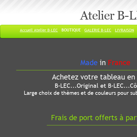
Atelier B-
Accueil Atelier B-LEC
BOUTIQUE
GALERIE B-LEC
LIVRAISON
Made
in
France
Achetez votre tableau en 
B-LEC...Original et B-LEC...Côté
Large choix de thèmes et de couleurs pour sub
Frais de port offerts à par