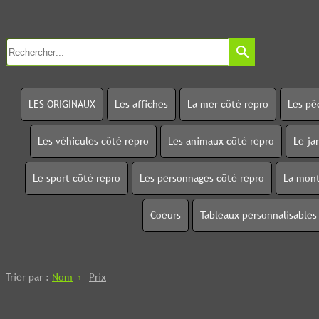
search
LES ORIGINAUX
Les affiches
La mer côté repro
Les pê
Les véhicules côté repro
Les animaux côté repro
Le ja
Le sport côté repro
Les personnages côté repro
La mont
Coeurs
Tableaux personnalisables
Trier par :
Nom
-
Prix