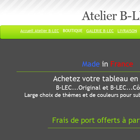
Atelier B-
Accueil Atelier B-LEC
BOUTIQUE
GALERIE B-LEC
LIVRAISON
Made
in
France
Achetez votre tableau en 
B-LEC...Original et B-LEC...Côté
Large choix de thèmes et de couleurs pour sub
Frais de port offerts à par